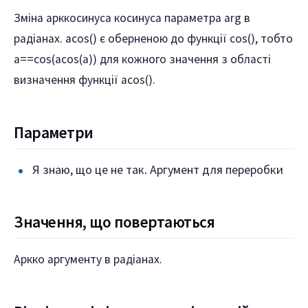
Зміна арккосинуса косинуса параметра arg в
радіанах. acos() є оберненою до функції cos(), тобто
a==cos(acos(a)) для кожного значення з області
визначення функції acos().
Параметри
Я знаю, що це не так. Aргумент для переробки
Значення, що повертаються
Aркко аргументу в радіанах.