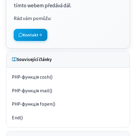
tímto webem předává dál.
Rád vám pomůžu
:
Kontakt
Související články
PHP-функція cosh()
PHP-функція mail()
PHP-функція fopen()
End()