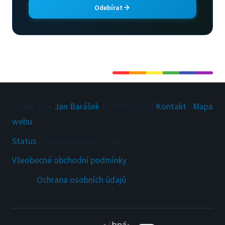
Odebírat
Články píše
Jan Barášek
© 2009-
2026
|
Kontakt
|
Mapa
webu
Status
|
Aktualizováno
:
...
|
uk
Všeobecné obchodní podmínky
Ochrana osobních údajů