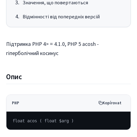
Значення, що повертаються
Відмінності від попередніх версій
Підтримка PHP 4> = 4.1.0, PHP 5 acosh -
гіперболічний косинус
Oпис
Kopírovat
PHP
float acos ( float $arg )