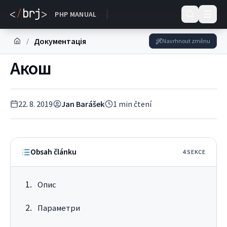
DOKUMENTACE
PHP MANUAL
Документація
/
Navrhnout změnu
Aкош
22. 8. 2019
Jan Barášek
1
min čtení
Obsah článku
4
SEKC
E
Oпис
Параметри