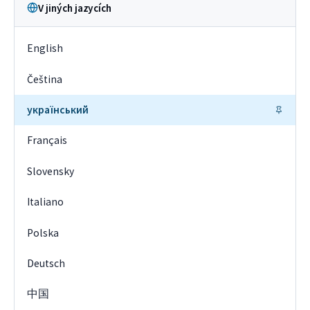
V jiných jazycích
English
Čeština
український
Français
Slovensky
Italiano
Polska
Deutsch
中国