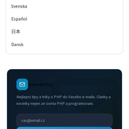
Svenska
Español
日本
Dansk
Newsletter
Nejlepsi tipy a triky o PHP do Vaseho e-mailu. Clanky a
novinky nejen ze sveta PHP a programovani.